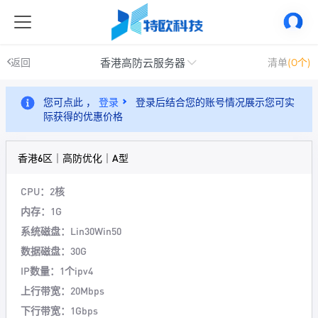
香港高防云服务器
返回
清单
(0个)
您可点此 ，
登录
登录后结合您的账号情况展示您可实
际获得的优惠价格
香港6区｜高防优化｜A型
CPU：2核
内存：1G
系统磁盘：Lin30Win50
数据磁盘：30G
IP数量：1个ipv4
上行带宽：20Mbps
下行带宽：1Gbps