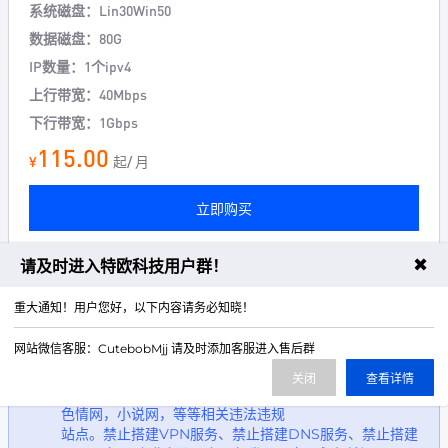
系统磁盘：Lin30Win50
数据磁盘：80G
IP数量：1个ipv4
上行带宽：40Mbps
下行带宽：1Gbps
115.00
¥
起/ 月
立即购买
✖
请及时进入特欧科技用户群！
重大通知！用户您好，以下内容请务必知晓！
机房禁止用于以下业务及服务：无支付牌照的第三方及第
四方支付，易支付，发卡，卡盟，影视，代刷，代挂，刷
网站微信客服：CutebobMjj 请及时添加客服进入售后群
信誉，买号，卖号，商城，钓鱼网
站，虚拟充值，外挂辅助相关网，CC网页端，DDOS网
关闭
查看详情
页端，短信轰炸，赌博网站，云免网，诈骗网，赌博网，
色情网，小说网，等等相关违法违规
站点。禁止搭建VPN服务、禁止搭建DNS服务、禁止搭建