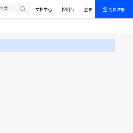
文档中心
控制台
登录
免费注册
全部产品
新闻资讯
帮助文档
热销推荐
成都 · 高防一区
十堰 · 高防一区
宁波 · 普防一区
香港 · CN2