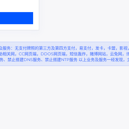
及服务：无支付牌照的第三方及第四方支付，易支付，发卡，卡盟，影视
助相关网，CC网页端，DDOS网页端，短信轰炸，赌博网站，云免网，
务、禁止搭建DNS服务、禁止搭建NTP服务 以上业务及服务一经发现，