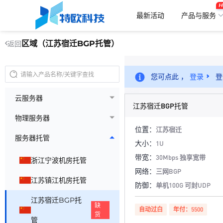
H
最新活动
产品与服务
区域（江苏宿迁BGP托管）
返回
您可点此 ，
登录
登
云服务器
江苏宿迁BGP托管
物理服务器
位置：
江苏宿迁
服务器托管
大小：
1U
带宽：
30Mbps 独享宽带
浙江宁波机房托管
网络：
三网BGP
江苏镇江机房托管
防御：
单机100G 可封UDP
江苏宿迁BGP托
缺
自动过白
年付：5500
货
管