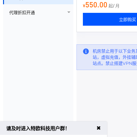
550.00
¥
起/ 月
代理折扣开通
立即购买
机房禁止用于以下业务
站，虚拟充值，外挂辅
站点。禁止搭建VPN服
✖
请及时进入特欧科技用户群！